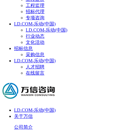
工程监理
招标代理
专项咨询
LD.COM-乐动(中国)
LD.COM-乐动(中国)
行业动态
文化活动
招标信息
采购信息
LD.COM-乐动(中国)
人才招聘
在线留言
LD.COM-乐动(中国)
关于万信
公司简介