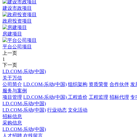
建设市政项目
政府投资项目
房建项目
平台公司项目
上一页
1
下一页
LD.COM-乐动(中国)
关于万信
公司简介
LD.COM-乐动(中国)
组织架构
资质荣誉
合作伙伴
发
服务与案例
项目管理
LD.COM-乐动(中国)
工程造价
工程监理
招标代理
专
LD.COM-乐动(中国)
LD.COM-乐动(中国)
行业动态
文化活动
招标信息
采购信息
LD.COM-乐动(中国)
人才招聘
在线留言