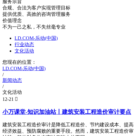
服务宗旨
合规、合法为客户实现管理目标
提供优质、高效的咨询管理服务
价值理念
不为一己之私，不失丝毫专业
LD.COM-乐动(中国)
行业动态
文化活动
您现在的位置：
LD.COM-乐动(中国)
/
新闻动态
/
文化活动
12-21

小万课堂-知识加油站丨建筑安装工程造价审计要点
建筑安装工程造价审计是降低工程造价、节约建设成本、提高
经济效益、预防腐败的重要手段。然而，建筑安装工程造价审